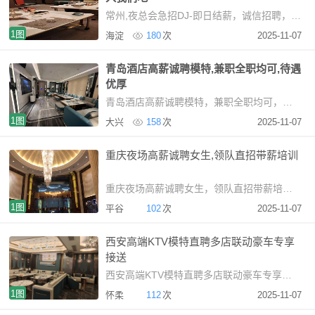
常州,夜总会急招DJ-即日结薪，诚信招聘，加入我们吧常州KTV招聘DJ：日结薪资，无拖欠夜场招聘
1图
海淀
180
次
2025-11-07
青岛酒店高薪诚聘模特,兼职全职均可,待遇
优厚
青岛酒店高薪诚聘模特，兼职全职均可，待遇优厚青岛商务KTV高薪诚聘晚班礼仪接待【关于我
1图
大兴
158
次
2025-11-07
重庆夜场高薪诚聘女生,领队直招带薪培训
重庆夜场高薪诚聘女生，领队直招带薪培训san重庆本地高
1图
平谷
102
次
2025-11-07
西安高端KTV模特直聘多店联动豪车专享
接送
西安高端KTV模特直聘多店联动豪车专享接送西安高端娱
1图
怀柔
112
次
2025-11-07