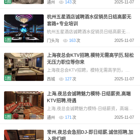
1图
通州
143
次
2025-11-07
杭州五星酒店诚聘酒水促销员日结高薪无
套路+专业培训
杭州五星酒店诚聘酒水促销员日结高薪无套路+专业培训杭州高端KTV诚聘女性服务精英（日薪
1图
门头沟
163
次
2025-11-07
上海夜总会KTV招聘,模特无需高学历,轻松
无压力职位等你来
上海夜总会KTV招聘，模特无需高学历，轻松无压力职位等你来在上海，夜场模特招聘不再将高学
1图
西城
127
次
2025-11-07
上海,夜总会诚聘魅力模特-日结薪资,高端
KTV招聘,待遇
上海,夜总会诚聘魅力模特-日结薪资，高端KTV招聘，待遇优厚，加入我们上海高端商务KTV招聘信
1图
通州
171
次
2025-11-07
常州,夜总会急招DJ-即日结薪,诚信招聘,加
入我们吧