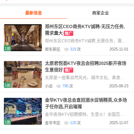
会员发布信息规则声明-用户必看
[05-22]
最新信息
商家企业
郑州东区CEO商务KTV诚聘-无压力任务,
需求量大
推广
郑州东区CEO商务KTV诚聘,无需任务，需求量大提供住宿，免费使用我们KTV现招聘服务员，mote提
1图
郑东新区
319
次
2025-11-01
太原君悦荟KTV夜总会招聘2025新开夜场
生意很好
推广
太原是一座集自然风光、城市文化、美食佳肴于一体的美丽城市。无论你是来旅游观光，还是
1图
小店
795
次
2025-08-23
金华KTV夜总会直招酒水促销精英,众多场
子任你选,开启璀璨
金华夜场KTV招聘模特，生意火！全国范围招聘，寻找魅力女性基本要求：形象与素质要求一般，但需
1图
金华市区
120
次
2025-11-07