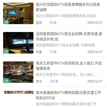
绍兴红馆国际KTV高薪直聘服务员日结高
薪诚聘
绍兴红馆国际KTV高薪直聘服务员日结高薪诚聘绍兴高端K
1图
宣武
99
次
2025-11-07
沈阳星辉国际KTV夜总会招聘-优厚待遇,豪
车接送外地,加
沈阳星辉国际KTV夜总会招聘,-优厚待遇，豪车接送外地,，加
1图
怀柔
79
次
2025-11-07
南京王府壹号KTV热招夜场,加入我们,开启
璀璨夜场
南京王府壹号KTV热招夜场,，加入我们，开启璀璨夜场招聘启
1图
崇文
106
次
2025-11-07
泉州高端商务KTV模特招募|日薪优渥工作
轻松|2025全
泉州高端商务KTV模特招募|日薪优渥工作轻松|2025全新