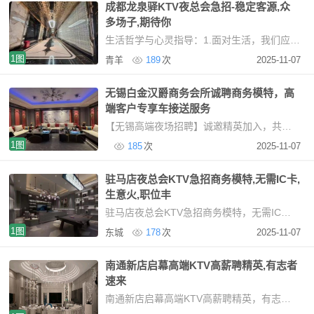
成都龙泉驿KTV夜总会急招-稳定客源,众
多场子,期待你
生活哲学与心灵指导：1.面对生活，我们应顺其自然，遇事泰然处之，得意时保持淡然，失意时坦然面
1图
青羊
189
次
2025-11-07
无锡白金汉爵商务会所诚聘商务模特，高
端客户专享车接送服务
【无锡高端夜场招聘】诚邀精英加入，共创璀璨未来行业标杆平台，打造优质就业环境本市核心
1图
185
次
2025-11-07
驻马店夜总会KTV急招商务模特,无需IC卡,
生意火,职位丰
驻马店夜总会KTV急招商务模特，无需IC卡，生意火，职位丰富高端KTV招聘模特：安全、高薪、无压
1图
东城
178
次
2025-11-07
南通新店启幕高端KTV高薪聘精英,有志者
速来
南通新店启幕高端KTV高薪聘精英，有志者速来坐落于南通核心商圈，毗邻国际五星级酒店，我们