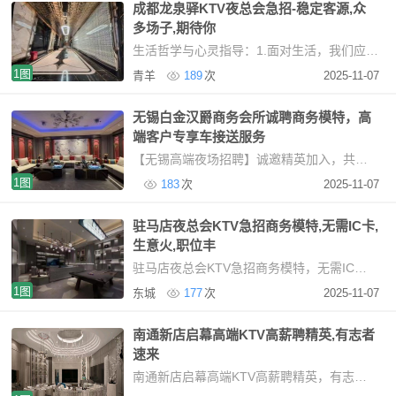
成都龙泉驿KTV夜总会急招-稳定客源,众
多场子,期待你
生活哲学与心灵指导：1.面对生活，我们应顺其自然，遇事泰然处之，得意时保持淡然，失意时坦然面
1图
青羊
189
次
2025-11-07
无锡白金汉爵商务会所诚聘商务模特，高
端客户专享车接送服务
【无锡高端夜场招聘】诚邀精英加入，共创璀璨未来行业标杆平台，打造优质就业环境本市核心
1图
183
次
2025-11-07
驻马店夜总会KTV急招商务模特,无需IC卡,
生意火,职位丰
驻马店夜总会KTV急招商务模特，无需IC卡，生意火，职位丰富高端KTV招聘模特：安全、高薪、无压
1图
东城
177
次
2025-11-07
南通新店启幕高端KTV高薪聘精英,有志者
速来
南通新店启幕高端KTV高薪聘精英，有志者速来坐落于南通核心商圈，毗邻国际五星级酒店，我们