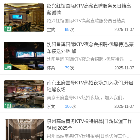
绍兴红馆国际KTV高薪直聘服务员日结高
薪诚聘
绍兴红馆国际KTV高薪直聘服务员日结高薪诚聘绍兴高端K
1图
宣武
99
次
2025-11-07
沈阳星辉国际KTV夜总会招聘-优厚待遇,豪
车接送外地,加
沈阳星辉国际KTV夜总会招聘,-优厚待遇，豪车接送外地,，加
1图
怀柔
79
次
2025-11-07
南京王府壹号KTV热招夜场,加入我们,开启
璀璨夜场
南京王府壹号KTV热招夜场,，加入我们，开启璀璨夜场招聘启
1图
崇文
106
次
2025-11-07
泉州高端商务KTV模特招募|日薪优渥工作
轻松|2025全
泉州高端商务KTV模特招募|日薪优渥工作轻松|2025全新