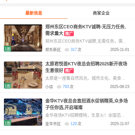
最新信息
商家企业
郑州东区CEO商务KTV诚聘-无压力任务,
需求量大
推广
郑州东区CEO商务KTV诚聘,无需任务，需求量大提供住宿，免费使用我们KTV现招聘服务员，mote提
1图
郑东新区
317
次
2025-11-01
太原君悦荟KTV夜总会招聘2025新开夜场
生意很好
推广
太原是一座集自然风光、城市文化、美食佳肴于一体的美丽城市。无论你是来旅游观光，还是
1图
小店
793
次
2025-08-23
金华KTV夜总会直招酒水促销精英,众多场
子任你选,开启璀璨
金华夜场KTV招聘模特，生意火！全国范围招聘，寻找魅力女性基本要求：形象与素质要求一般，但需
1图
金华市区
120
次
2025-11-07