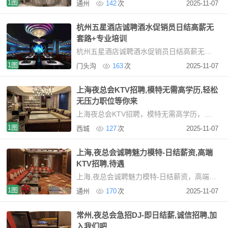
1图
通州
142
次
2025-11-07
杭州五星酒店诚聘酒水促销员日结高薪无
套路+专业培训
杭州五星酒店诚聘酒水促销员日结高薪无套路+专业培训杭州高端KTV诚聘女性服务精英（日薪
1图
门头沟
163
次
2025-11-07
上海夜总会KTV招聘,模特无需高学历,轻松
无压力职位等你来
上海夜总会KTV招聘，模特无需高学历，轻松无压力职位等你来在上海，夜场模特招聘不再将高学
1图
西城
127
次
2025-11-07
上海,夜总会诚聘魅力模特-日结薪资,高端
KTV招聘,待遇
上海,夜总会诚聘魅力模特-日结薪资，高端KTV招聘，待遇优厚，加入我们上海高端商务KTV招聘信
1图
通州
170
次
2025-11-07
常州,夜总会急招DJ-即日结薪,诚信招聘,加
入我们吧