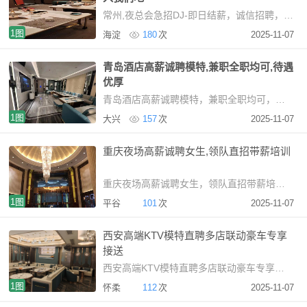
常州,夜总会急招DJ-即日结薪，诚信招聘，加入我们吧常州KTV招聘DJ：日结薪资，无拖欠夜场招聘
1图
海淀
180
次
2025-11-07
青岛酒店高薪诚聘模特,兼职全职均可,待遇
优厚
青岛酒店高薪诚聘模特，兼职全职均可，待遇优厚青岛商务KTV高薪诚聘晚班礼仪接待【关于我
1图
大兴
157
次
2025-11-07
重庆夜场高薪诚聘女生,领队直招带薪培训
重庆夜场高薪诚聘女生，领队直招带薪培训san重庆本地高
1图
平谷
101
次
2025-11-07
西安高端KTV模特直聘多店联动豪车专享
接送
西安高端KTV模特直聘多店联动豪车专享接送西安高端娱
1图
怀柔
112
次
2025-11-07