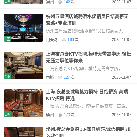
1图
通州
142
次
2025-11-07
杭州五星酒店诚聘酒水促销员日结高薪无
套路+专业培训
杭州五星酒店诚聘酒水促销员日结高薪无套路+专业培训杭州高端KTV诚聘女性服务精英（日薪
1图
门头沟
163
次
2025-11-07
上海夜总会KTV招聘,模特无需高学历,轻松
无压力职位等你来
上海夜总会KTV招聘，模特无需高学历，轻松无压力职位等你来在上海，夜场模特招聘不再将高学
1图
西城
127
次
2025-11-07
上海,夜总会诚聘魅力模特-日结薪资,高端
KTV招聘,待遇
上海,夜总会诚聘魅力模特-日结薪资，高端KTV招聘，待遇优厚，加入我们上海高端商务KTV招聘信
1图
通州
170
次
2025-11-07
常州,夜总会急招DJ-即日结薪,诚信招聘,加
入我们吧