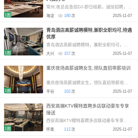
常州,夜总会急招DJ-即日结薪，诚信招聘，加入我们吧常州KTV招聘DJ：日结薪资，无拖欠夜场招聘
1图
海淀
180
次
2025-11-07
青岛酒店高薪诚聘模特,兼职全职均可,待遇
优厚
青岛酒店高薪诚聘模特，兼职全职均可，待遇优厚青岛商务KTV高薪诚聘晚班礼仪接待【关于我
1图
大兴
157
次
2025-11-07
重庆夜场高薪诚聘女生,领队直招带薪培训
重庆夜场高薪诚聘女生，领队直招带薪培训san重庆本地高
1图
平谷
102
次
2025-11-07
西安高端KTV模特直聘多店联动豪车专享
接送
西安高端KTV模特直聘多店联动豪车专享接送西安高端娱
1图
怀柔
112
次
2025-11-07