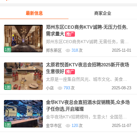
会员发布信息规则声明-用户必看
[05-22]
最新信息
商家企业
郑州东区CEO商务KTV诚聘-无压力任务,
需求量大
推广
郑州东区CEO商务KTV诚聘,无需任务，需求量大提供住宿，免费使用我们KTV现招聘服务员，mote提
1图
郑东新区
318
次
2025-11-01
太原君悦荟KTV夜总会招聘2025新开夜场
生意很好
推广
太原是一座集自然风光、城市文化、美食佳肴于一体的美丽城市。无论你是来旅游观光，还是
1图
小店
793
次
2025-08-23
金华KTV夜总会直招酒水促销精英,众多场
子任你选,开启璀璨
金华夜场KTV招聘模特，生意火！全国范围招聘，寻找魅力女性基本要求：形象与素质要求一般，但需
1图
金华市区
120
次
2025-11-07