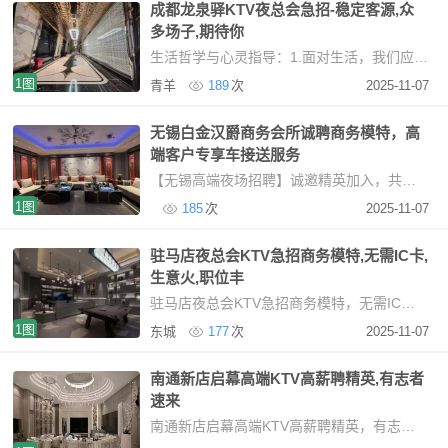
成都龙泉驿KTV夜总会急招-稳定客源,众
多场子,期待你
生活哲学与心灵指导：1.面对生活，我们应顺其自然，遇事泰然处之，得意时保持淡然，失意时坦然面
1图
青羊
189
次
2025-11-07
无锡白金汉爵商务会所诚聘商务模特，高
端客户专享车接送服务
【无锡高端夜场招聘】诚邀精英加入，共创璀璨未来行业标杆平台，打造优质就业环境本市核心
1图
185
次
2025-11-07
驻马店夜总会KTV急招商务模特,无需IC卡,
生意火,职位丰
驻马店夜总会KTV急招商务模特，无需IC卡，生意火，职位丰富高端KTV招聘模特：安全、高薪、无压
1图
东城
177
次
2025-11-07
南通新店启幕高端KTV高薪聘精英,有志者
速来
南通新店启幕高端KTV高薪聘精英，有志者速来坐落于南通核心商圈，毗邻国际五星级酒店，我们