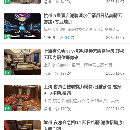
1图
通州
142
次
2025-11-07
杭州五星酒店诚聘酒水促销员日结高薪无
套路+专业培训
杭州五星酒店诚聘酒水促销员日结高薪无套路+专业培训杭州高端KTV诚聘女性服务精英（日薪
1图
门头沟
163
次
2025-11-07
上海夜总会KTV招聘,模特无需高学历,轻松
无压力职位等你来
上海夜总会KTV招聘，模特无需高学历，轻松无压力职位等你来在上海，夜场模特招聘不再将高学
1图
西城
127
次
2025-11-07
上海,夜总会诚聘魅力模特-日结薪资,高端
KTV招聘,待遇
上海,夜总会诚聘魅力模特-日结薪资，高端KTV招聘，待遇优厚，加入我们上海高端商务KTV招聘信
1图
通州
170
次
2025-11-07
常州,夜总会急招DJ-即日结薪,诚信招聘,加
入我们吧