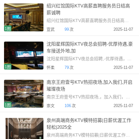
绍兴红馆国际KTV高薪直聘服务员日结高
薪诚聘
绍兴红馆国际KTV高薪直聘服务员日结高薪诚聘绍兴高端K
1图
宣武
99
次
2025-11-07
沈阳星辉国际KTV夜总会招聘-优厚待遇,豪
车接送外地,加
沈阳星辉国际KTV夜总会招聘,-优厚待遇，豪车接送外地,，加
1图
怀柔
79
次
2025-11-07
南京王府壹号KTV热招夜场,加入我们,开启
璀璨夜场
南京王府壹号KTV热招夜场,，加入我们，开启璀璨夜场招聘启
1图
崇文
106
次
2025-11-07
泉州高端商务KTV模特招募|日薪优渥工作
轻松|2025全
泉州高端商务KTV模特招募|日薪优渥工作轻松|2025全新