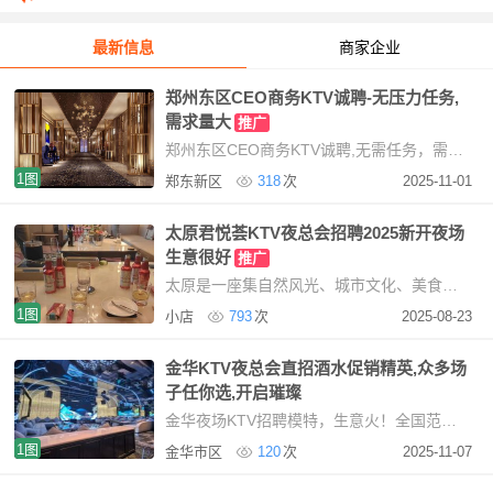
最新信息
商家企业
郑州东区CEO商务KTV诚聘-无压力任务,
需求量大
推广
郑州东区CEO商务KTV诚聘,无需任务，需求量大提供住宿，免费使用我们KTV现招聘服务员，mote提
1图
郑东新区
318
次
2025-11-01
太原君悦荟KTV夜总会招聘2025新开夜场
生意很好
推广
太原是一座集自然风光、城市文化、美食佳肴于一体的美丽城市。无论你是来旅游观光，还是
1图
小店
793
次
2025-08-23
金华KTV夜总会直招酒水促销精英,众多场
子任你选,开启璀璨
金华夜场KTV招聘模特，生意火！全国范围招聘，寻找魅力女性基本要求：形象与素质要求一般，但需
1图
金华市区
120
次
2025-11-07