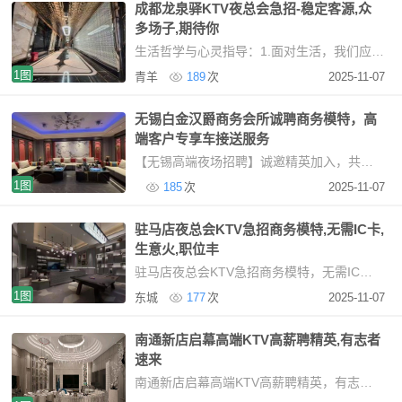
成都龙泉驿KTV夜总会急招-稳定客源,众
多场子,期待你
生活哲学与心灵指导：1.面对生活，我们应顺其自然，遇事泰然处之，得意时保持淡然，失意时坦然面
1图
青羊
189
次
2025-11-07
无锡白金汉爵商务会所诚聘商务模特，高
端客户专享车接送服务
【无锡高端夜场招聘】诚邀精英加入，共创璀璨未来行业标杆平台，打造优质就业环境本市核心
1图
185
次
2025-11-07
驻马店夜总会KTV急招商务模特,无需IC卡,
生意火,职位丰
驻马店夜总会KTV急招商务模特，无需IC卡，生意火，职位丰富高端KTV招聘模特：安全、高薪、无压
1图
东城
177
次
2025-11-07
南通新店启幕高端KTV高薪聘精英,有志者
速来
南通新店启幕高端KTV高薪聘精英，有志者速来坐落于南通核心商圈，毗邻国际五星级酒店，我们