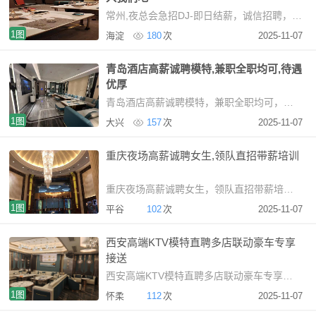
常州,夜总会急招DJ-即日结薪，诚信招聘，加入我们吧常州KTV招聘DJ：日结薪资，无拖欠夜场招聘
1图
海淀
180
次
2025-11-07
青岛酒店高薪诚聘模特,兼职全职均可,待遇
优厚
青岛酒店高薪诚聘模特，兼职全职均可，待遇优厚青岛商务KTV高薪诚聘晚班礼仪接待【关于我
1图
大兴
157
次
2025-11-07
重庆夜场高薪诚聘女生,领队直招带薪培训
重庆夜场高薪诚聘女生，领队直招带薪培训san重庆本地高
1图
平谷
102
次
2025-11-07
西安高端KTV模特直聘多店联动豪车专享
接送
西安高端KTV模特直聘多店联动豪车专享接送西安高端娱
1图
怀柔
112
次
2025-11-07